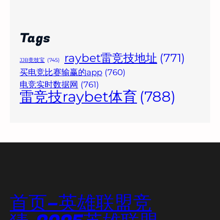
Tags
raybet雷竞技地址
(771)
JJB竞技宝
(745)
买电竞比赛输赢的app
(760)
电竞实时数据网
(761)
雷竞技raybet体育
(788)
首页–英雄联盟竞