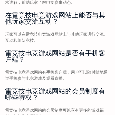
术讲解，帮助玩家了解电竞赛事动态。
在雷竞技电竞游戏网站上能否与其
他玩家交流互动？
玩家可以在雷竞技电竞游戏网站上与其他玩家进行交流、
互动和组队竞技。
雷竞技电竞游戏网站是否有手机客
户端？
雷竞技电竞游戏网站有手机客户端，用户可以随时随地通
过手机参与电竞游戏及观看直播。
雷竞技电竞游戏网站的会员制度有
哪些特权？
雷竞技电竞游戏网站的会员制度可以享有更多的游戏福