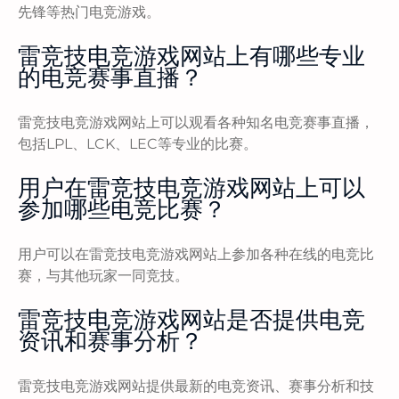
先锋等热门电竞游戏。
雷竞技电竞游戏网站上有哪些专业
的电竞赛事直播？
雷竞技电竞游戏网站上可以观看各种知名电竞赛事直播，
包括LPL、LCK、LEC等专业的比赛。
用户在雷竞技电竞游戏网站上可以
参加哪些电竞比赛？
用户可以在雷竞技电竞游戏网站上参加各种在线的电竞比
赛，与其他玩家一同竞技。
雷竞技电竞游戏网站是否提供电竞
资讯和赛事分析？
雷竞技电竞游戏网站提供最新的电竞资讯、赛事分析和技