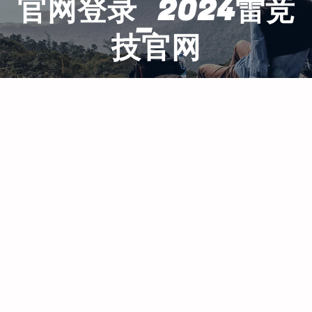
官网登录_2024雷竞
技官网