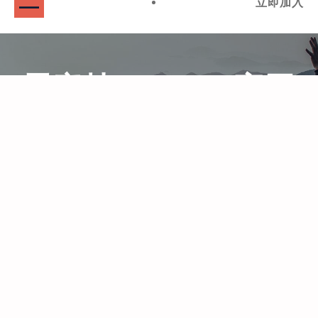
立即加入
雷竞技RAYBET官网
登录_S14英雄联盟全
球总决赛电竞赛事竞
猜