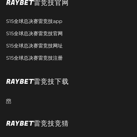
RAYBET雷竞技官网
S15全球总决赛雷竞技app
S15全球总决赛雷竞技官网
S15全球总决赛雷竞技网址
S15全球总决赛雷竞技注册
RAYBET雷竞技下载
RAYBET雷竞技竞猜